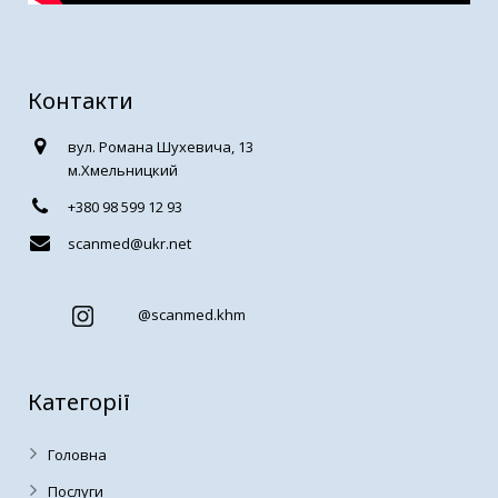
Контакти
вул. Романа Шухевича, 13
м.Хмельницкий
+380 98 599 12 93
scanmed@ukr.net
@
scanmed.khm
Категорії
Головна
Послуги