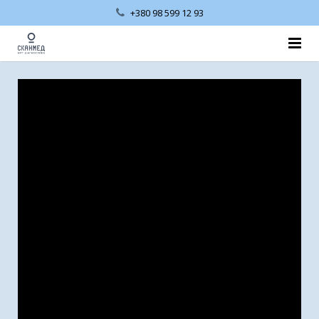
+380 98 599 12 93
Головна
Послуги
Обладнання
Новини та блог
Ціни
Віртуальна екскурсія
Відгуки
Контакти